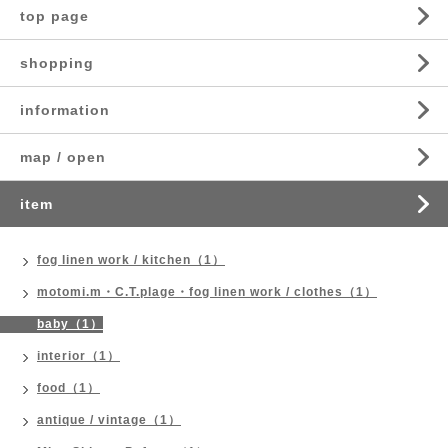
top page
shopping
information
map / open
item
fog linen work / kitchen（1）
motomi.m・C.T.plage・fog linen work / clothes（1）
baby（1）
interior（1）
food（1）
antique / vintage（1）