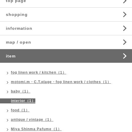
top page
shopping
information
map / open
item
fog linen work / kitchen（1）
motomi.m・C.T.plage・fog linen work / clothes（1）
baby（1）
interior（1）
food（1）
antique / vintage（1）
Miya Shinma Pafume（1）